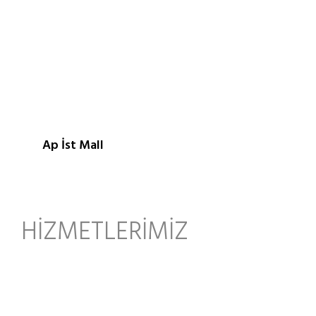
Projelerimizden bazıları
AP İST MALL
Ap İst Mall
HİZMETLERİMİZ