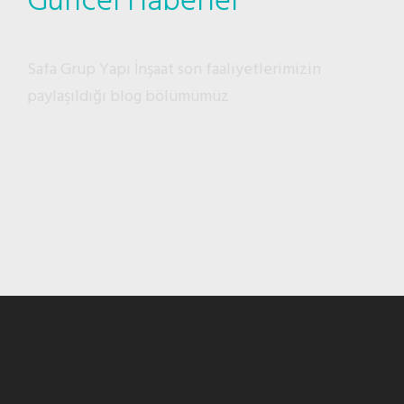
Güncel Haberler
Safa Grup Yapı İnşaat son faaliyetlerimizin
paylaşıldığı blog bölümümüz