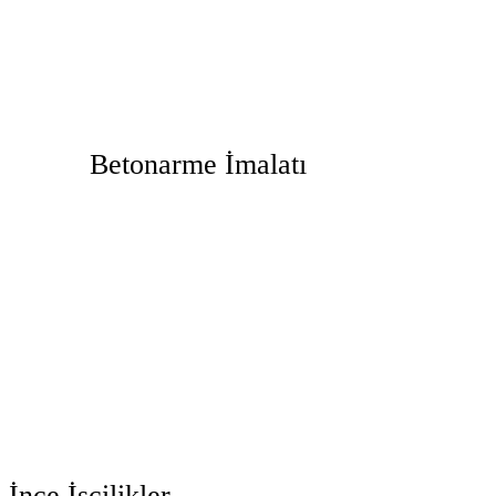
Betonarme İmalatı
İnce İşçilikler