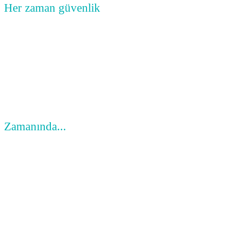
Her zaman güvenlik
işlerimizde önce güvenlik gelir!
Zamanında...
%99 zamanında teslimat