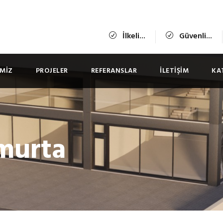
İlkeli...
Güvenli...
IMIZ
PROJELER
REFERANSLAR
İLETIŞIM
KA
murta