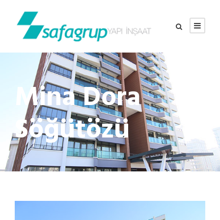
Mina Dora
Söğütözü