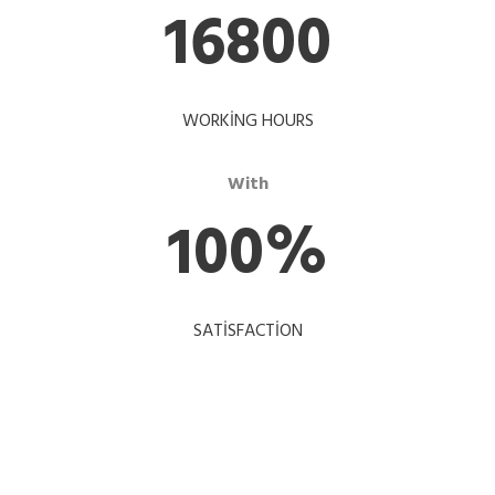
16800
WORKING HOURS
With
100
%
SATISFACTION