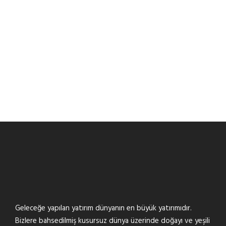
100
%
SATISFACTION
Geleceğe yapılan yatırım dünyanın en büyük yatırımıdır.
Bizlere bahsedilmiş kusursuz dünya üzerinde doğayı ve yeşili